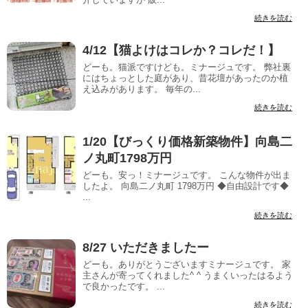
続きを読む
4/12【猫よけはコレか？コレだ！】
どーも。猫派ですけども。ミナージュです。 弊社裏
にはちょっとした庭があり、昔花壇があったのか植
え込みがあります。 毎年の...
続きを読む
1/20【びっくり価格新築物件】向島二
ノ丸町1798万円
どーも。安っ！ミナージュです。 こんな物件が出ま
したよ。 向島二ノ丸町 1798万円 ◆自由設計です◆
...
続きを読む
8/27 いただきましたー
どーも。ありがとうございますミナージュです。 家
主さんが寄ってくれました^ ^ うまくいったはるよう
で良かったです。 ...
続きを読む