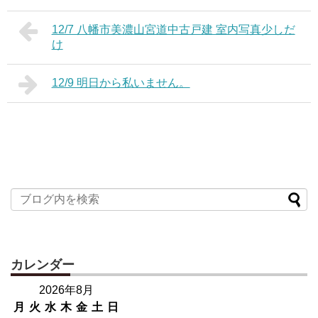
12/7 八幡市美濃山宮道中古戸建 室内写真少しだ
け
12/9 明日から私いません。
カレンダー
2026年8月
月
火
水
木
金
土
日