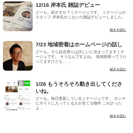
12/16 岸本氏 雑誌デビュー
どーも。顔さすか？ミナージュです。 ミナージュの
スタッフ 岸本氏がこないだ雑誌デビューしました。
...
続きを読む
7/23 地域密着はホームページの話し
どーも。そら自店周りは詳しいに決まってますミナ
ージュです。 そうなんですよね。 地域密着ってうた
ってますけども… ...
続きを読む
1/26 もうそろそろ動き出してくださ
いね。
どーも。毎日更新しているミナージュです。 ホンマ
にサイトに入ってくる人が見てる物件 これ計った
よ...
続きを読む