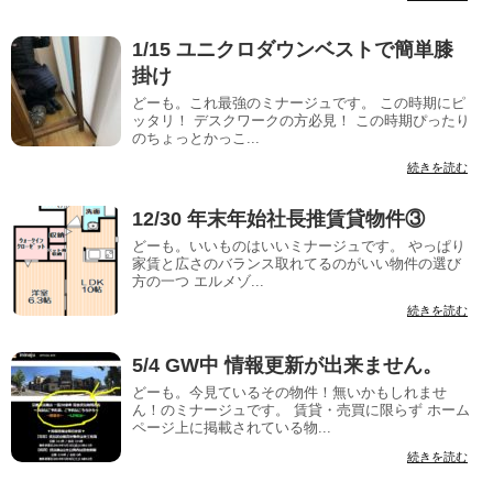
1/15 ユニクロダウンベストで簡単膝
掛け
どーも。これ最強のミナージュです。 この時期にピ
ッタリ！ デスクワークの方必見！ この時期ぴったり
のちょっとかっこ...
続きを読む
12/30 年末年始社長推賃貸物件③
どーも。いいものはいいミナージュです。 やっぱり
家賃と広さのバランス取れてるのがいい物件の選び
方の一つ エルメゾ...
続きを読む
5/4 GW中 情報更新が出来ません。
どーも。今見ているその物件！無いかもしれませ
ん！のミナージュです。 賃貸・売買に限らず ホーム
ページ上に掲載されている物...
続きを読む